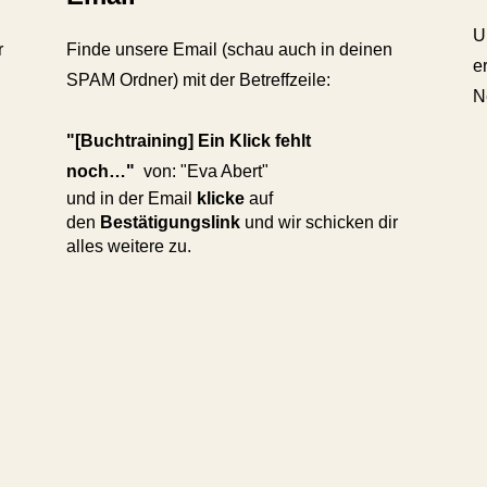
U
r
Finde unsere Email (schau auch in deinen
e
SPAM Ordner) mit der Betreffzeile:
N
"
[Buchtraining] Ein Klick fehlt
noch…
"
von: "Eva Abert"
und in der Email
klicke
auf
den
Bestätigungslink
und wir schicken dir
alles weitere zu.