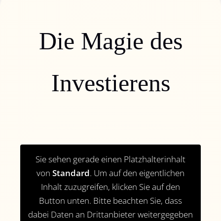
Die Magie des
Investierens
Sie sehen gerade einen Platzhalterinhalt
von
Standard
. Um auf den eigentlichen
Inhalt zuzugreifen, klicken Sie auf den
Button unten. Bitte beachten Sie, dass
dabei Daten an Drittanbieter weitergegeben