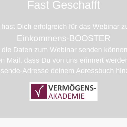
Fast Geschafft
 hast Dich erfolgreich für das Webinar 
Einkommens-BOOSTER
 die Daten zum Webinar senden können, b
n Mail, dass Du von uns erinnert werde
sende-Adresse deinem Adressbuch hin