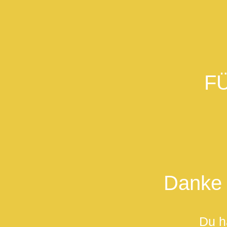
FÜ
Danke 
Du ha