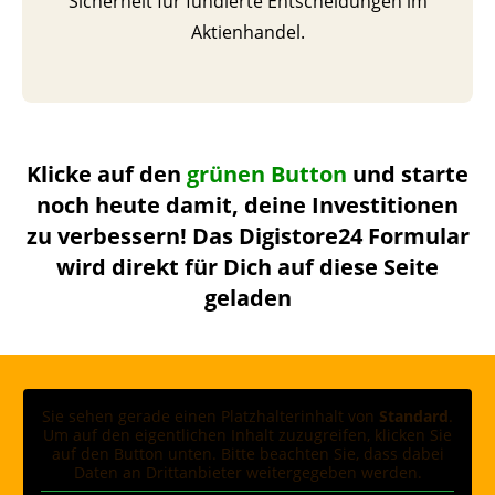
Sicherheit für fundierte Entscheidungen im
Aktienhandel.
Klicke auf den
grünen Button
und starte
noch heute damit, deine Investitionen
zu verbessern! Das Digistore24 Formular
wird direkt für Dich auf diese Seite
geladen
Sie sehen gerade einen Platzhalterinhalt von
Standard
.
Um auf den eigentlichen Inhalt zuzugreifen, klicken Sie
auf den Button unten. Bitte beachten Sie, dass dabei
Daten an Drittanbieter weitergegeben werden.