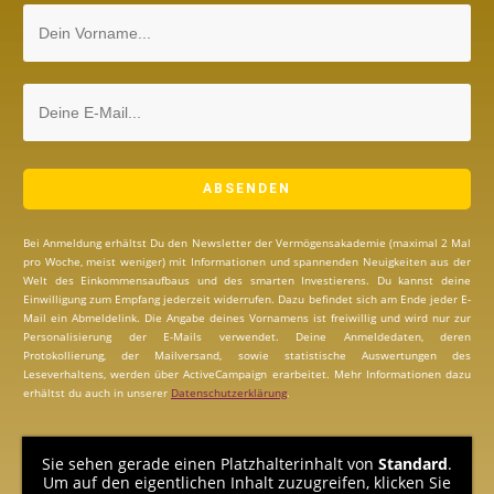
ABSENDEN
Bei Anmeldung erhältst Du den Newsletter der Vermögensakademie (maximal 2 Mal
pro Woche, meist weniger) mit Informationen und spannenden Neuigkeiten aus der
Welt des Einkommensaufbaus und des smarten Investierens. Du kannst deine
Einwilligung zum Empfang jederzeit widerrufen. Dazu befindet sich am Ende jeder E-
Mail ein Abmeldelink. Die Angabe deines Vornamens ist freiwillig und wird nur zur
Personalisierung der E-Mails verwendet. Deine Anmeldedaten, deren
Protokollierung, der Mailversand, sowie statistische Auswertungen des
Leseverhaltens, werden über ActiveCampaign erarbeitet. Mehr Informationen dazu
erhältst du auch in unserer
Datenschutzerklärung
.
Sie sehen gerade einen Platzhalterinhalt von
Standard
.
Um auf den eigentlichen Inhalt zuzugreifen, klicken Sie