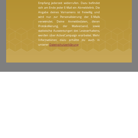
Empfang jederzeit widerrufen. Dazu befindet
sich am Ende jeder E-Mail ein Abmeldelink. Die
Angabe deines Vornamens ist freiwillig und
wird nur zur Personalisierung der E-Mails
verwendet. Deine Anmeldedaten, deren
Protokollierung, der Mailversand, sowie
statistische Auswertungen des Leseverhaltens,
werden über ActiveCampaign erarbeitet. Mehr
Informationen dazu erhältst du auch in
unserer
Datenschutzerklärung
.